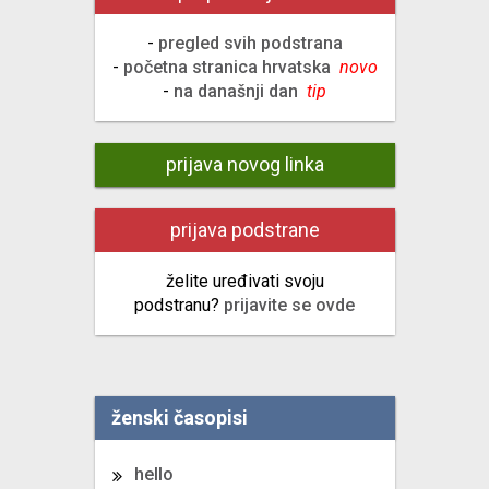
-
pregled svih podstrana
-
početna stranica hrvatska
novo
-
na današnji dan
tip
prijava novog linka
prijava podstrane
želite uređivati svoju
podstranu?
prijavite se ovde
ženski časopisi
hello