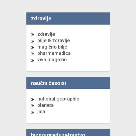
zdravlje
zdravlje
bilje & zdravlje
magično bilje
pharmamedica
viva magazin
naučni časoisi
national georaphic
planeta
jisa
biznis preduzetnistvo