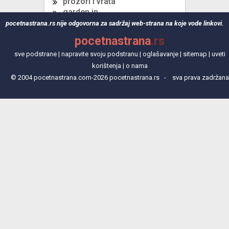
prozori i vrata
garden in
garden
pocetnastrana.rs nije odgovorna za sadržaj web-strana na koje vode linkovi.
horizont
pocetnastrana
.rs
sve podstrane
|
napravite svoju podstranu
|
oglašavanje
|
sitemap
|
uveti
korištenja
|
o nama
© 2004 pocetnastrana.com-2026 pocetnastrana.rs - sva prava zadržana