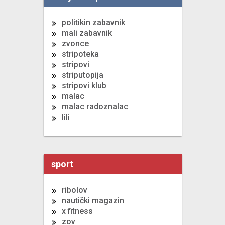
politikin zabavnik
mali zabavnik
zvonce
stripoteka
stripovi
striputopija
stripovi klub
malac
malac radoznalac
lili
sport
ribolov
nautički magazin
x fitness
zov