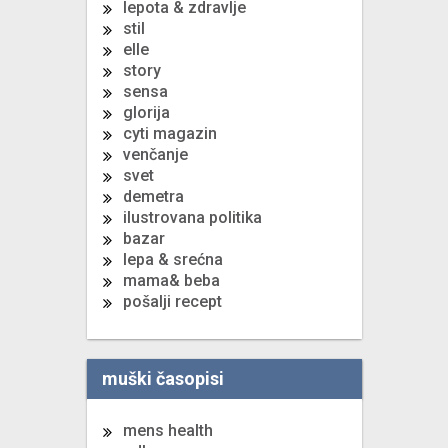
lepota & zdravlje
stil
elle
story
sensa
glorija
cyti magazin
venčanje
svet
demetra
ilustrovana politika
bazar
lepa & srećna
mama& beba
pošalji recept
muški časopisi
mens health