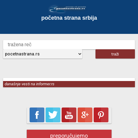
početna strana srbija
današnje vesti na informer.rs
preporučujemo