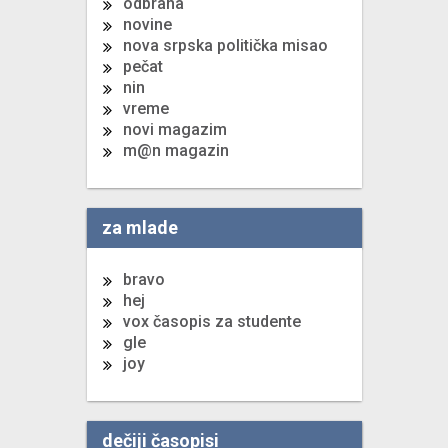
odbrana
novine
nova srpska politička misao
pečat
nin
vreme
novi magazim
m@n magazin
za mlade
bravo
hej
vox časopis za studente
gle
joy
dečiji časopisi